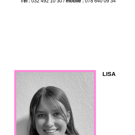
Tél :
032 492 10 30 /
mobile :
078 640 09 34
LISA