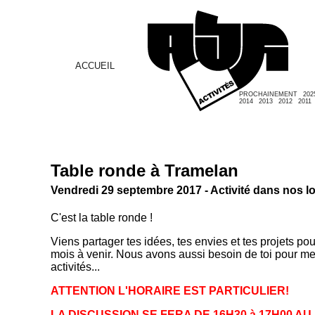
ACCUEIL
PROCHAINEMENT
202
2014
2013
2012
2011
Table ronde à Tramelan
Vendredi 29 septembre 2017 - Activité dans nos l
C'est la table ronde !
Viens partager tes idées, tes envies et tes projets p
mois à venir. Nous avons aussi besoin de toi pour met
activités...
ATTENTION L'HORAIRE EST PARTICULIER!
LA DISCUSSION SE FERA DE 16H30 à 17H00 AU