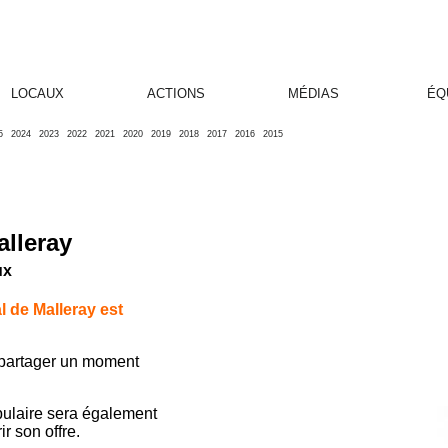
LOCAUX
ACTIONS
MÉDIAS
ÉQ
5
2024
2023
2022
2021
2020
2019
2018
2017
2016
2015
alleray
ux
l de Malleray est
 partager un moment
opulaire sera également
ir son offre.