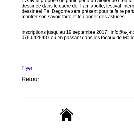
L'AJR te propose de participer à un atelier de créati
dessinée dans le cadre de Tramlabulle, festival inter
dessinée! Pal Degome sera présent pour te faire part
montrer son savoir-faire et te donner des astuces!
Inscriptions jusqu'au 19 septembre 2017 : info@a-j-r
078.6428487 ou en passant dans les locaux de Mall
Flyer
Retour