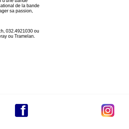
on d'une bande
national de la bande
ager sa passion,
.ch, 032.4921030 ou
eray ou Tramelan.