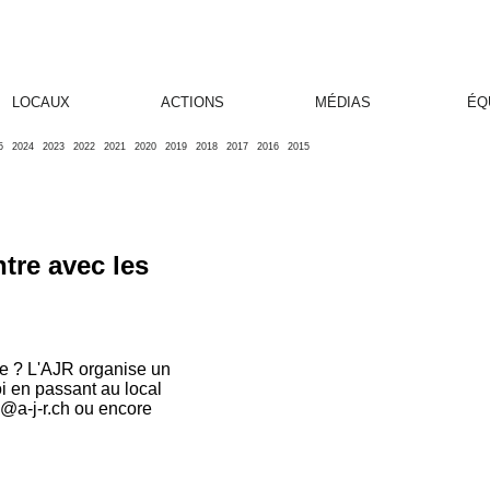
LOCAUX
ACTIONS
MÉDIAS
ÉQ
5
2024
2023
2022
2021
2020
2019
2018
2017
2016
2015
ntre avec les
que ? L'AJR organise un
oi en passant au local
n@a-j-r.ch ou encore