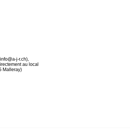
info@a-j-r.ch),
irectement au local
5 Malleray)