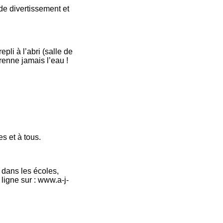
de divertissement et
pli à l’abri (salle de
renne jamais l’eau !
es et à tous.
 dans les écoles,
ligne sur : www.a-j-