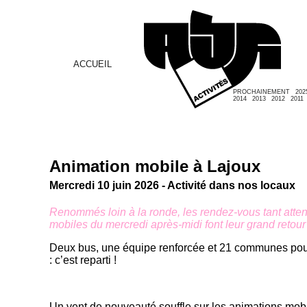
ACCUEIL
PROCHAINEMENT
202
2014
2013
2012
2011
Animation mobile à Lajoux
Mercredi 10 juin 2026 - Activité dans nos locaux
Renommés loin à la ronde, les rendez-vous tant atte
mobiles du mercredi après-midi font leur grand retour 
Deux bus, une équipe renforcée et 21 communes pour
: c’est reparti !
Un vent de nouveauté souffle sur les animations mobi