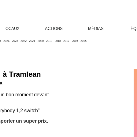
LOCAUX
ACTIONS
MÉDIAS
ÉQ
5
2024
2023
2022
2021
2020
2019
2018
2017
2016
2015
 à Tramlean
ux
r un bon moment devant
erybody 1,2 switch"
mporter un super prix.