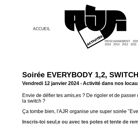
ACCUEIL
PROCHAINEMENT
202
2014
2013
2012
2011
Soirée EVERYBODY 1,2, SWITCH
Vendredi 12 janvier 2024 - Activité dans nos loca
Envie de défier tes amis,es ? De rigoler et de passe
la switch ?
Ça tombe bien, l'AJR organise une super soirée "Ev
Inscris-toi seul,e ou avec tes potes et tente de re